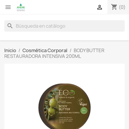
shopping_cart


(0)
search
Inicio
Cosmética Corporal
BODY BUTTER
RESTAURADORA INTENSIVA 200ML