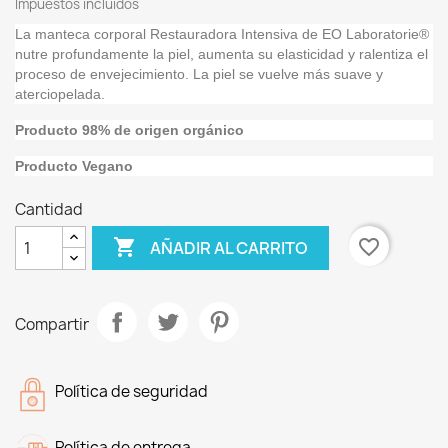
Impuestos incluidos
La manteca corporal Restauradora Intensiva de EO Laboratorie®
nutre profundamente la piel, aumenta su elasticidad y ralentiza el
proceso de envejecimiento. La piel se vuelve más suave y
aterciopelada.
Producto 98% de origen orgánico
Producto Vegano
Cantidad

favorite_border
AÑADIR AL CARRITO
Compartir
Política de seguridad
Política de entrega