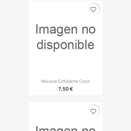
favorite_border
Mousse Exfoliante Coco
7,50 €
favorite_border