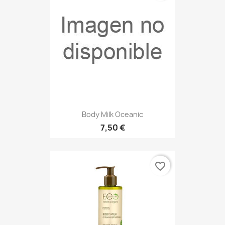
Body Milk Oceanic
7,50 €
favorite_border