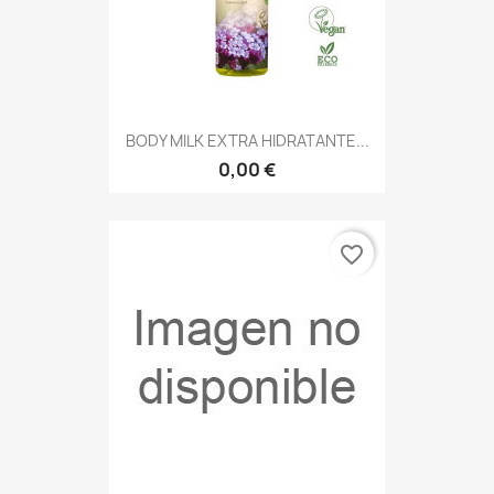
BODY MILK EXTRA HIDRATANTE...
0,00 €
favorite_border