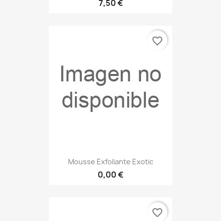
7,50 €
favorite_border
Mousse Exfoliante Exotic
0,00 €
favorite_border