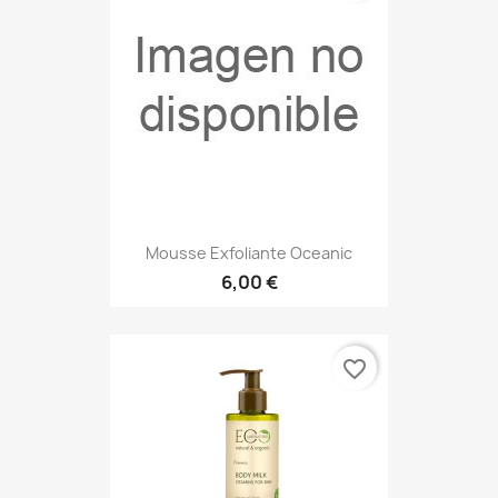
Mousse Exfoliante Oceanic
6,00 €
favorite_border