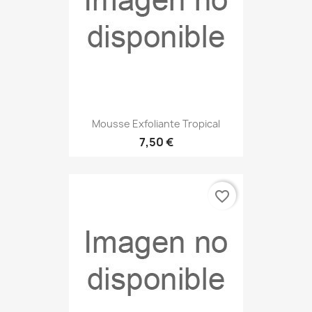
Mousse Exfoliante Tropical
7,50 €
favorite_border