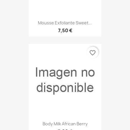
Mousse Exfoliante Sweet...
7,50 €
favorite_border
Body Milk African Berry