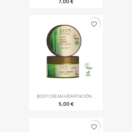
7,00 €
favorite_border
BODY CREAM HIDRATACIÓN...
5,00 €
favorite_border