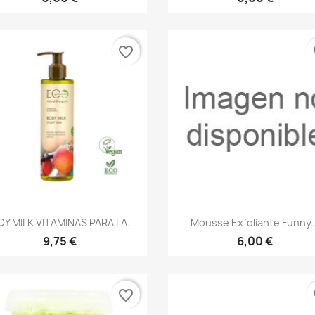
favorite_border
fa
Vista rápida
Vista rápida


Y MILK VITAMINAS PARA LA...
Mousse Exfoliante Funny..
9,75 €
6,00 €
favorite_border
fa