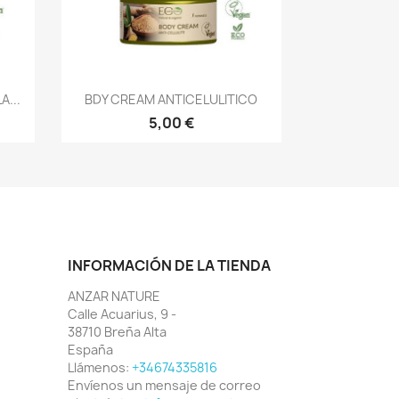
Vista rápida

A...
BDY CREAM ANTICELULITICO
5,00 €
INFORMACIÓN DE LA TIENDA
ANZAR NATURE
Calle Acuarius, 9 -
38710 Breña Alta
España
Llámenos:
+34674335816
Envíenos un mensaje de correo