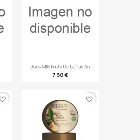
Vista rápida

Body Milk Fruta De La Pasión
7,50 €
vorite_border
favorite_border