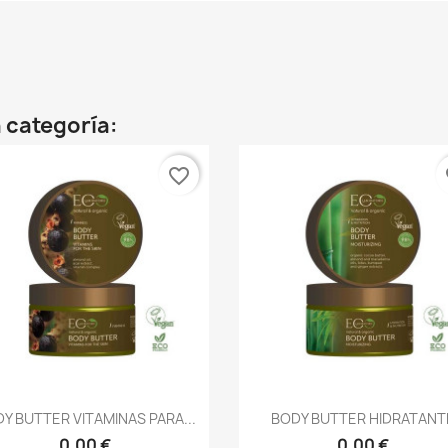
 categoría:
favorite_border
fa
Vista rápida
Vista rápida


Y BUTTER VITAMINAS PARA...
BODY BUTTER HIDRATANT
0,00 €
0,00 €