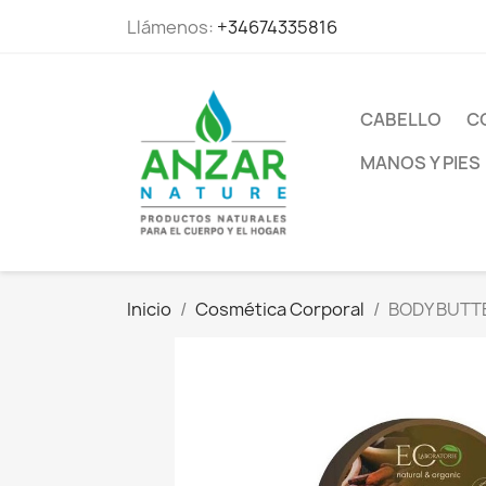
Llámenos:
+34674335816
CABELLO
C
MANOS Y PIES
Inicio
Cosmética Corporal
BODY BUTT