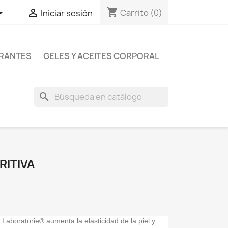
shopping_cart


Carrito
(0)
Iniciar sesión
RANTES
GELES Y ACEITES CORPORAL
search
RITIVA
 Laboratorie® aumenta la elasticidad de la piel y