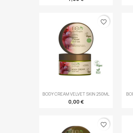
favorite_border
Vista rápida

BODY CREAM VELVET SKIN 250ML
BOD
0,00 €
favorite_border