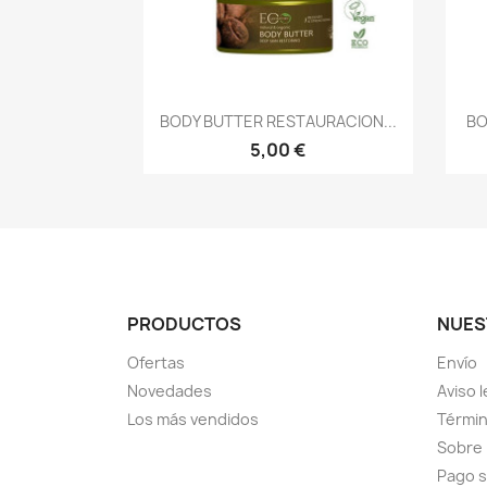
Vista rápida

BODY BUTTER RESTAURACION...
BO
5,00 €
PRODUCTOS
NUES
Ofertas
Envío
Novedades
Aviso l
Los más vendidos
Términ
Sobre
Pago 