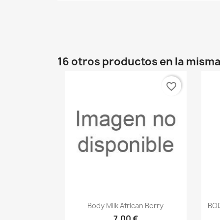
16 otros productos en la misma
favorite_border
Vista rápida

Body Milk African Berry
BOD
7,00 €