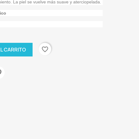
miento. La piel se vuelve más suave y aterciopelada.
ico
favorite_border
AL CARRITO