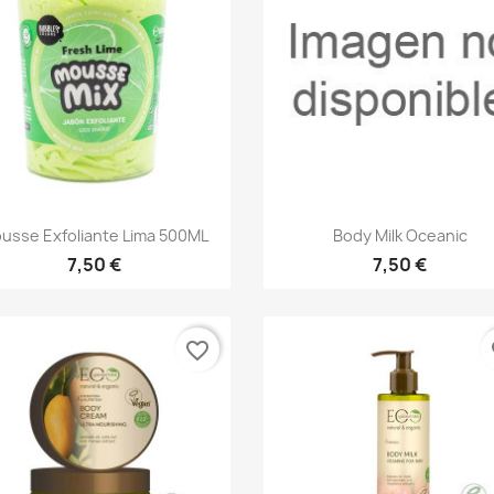
Vista rápida
Vista rápida


usse Exfoliante Lima 500ML
Body Milk Oceanic
7,50 €
7,50 €
favorite_border
fa