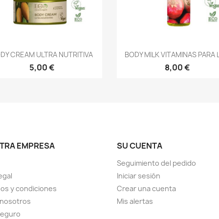
Vista rápida
Vista rápida


DY CREAM ULTRA NUTRITIVA
BODY MILK VITAMINAS PARA L
5,00 €
8,00 €
TRA EMPRESA
SU CUENTA
Seguimiento del pedido
egal
Iniciar sesión
os y condiciones
Crear una cuenta
 nosotros
Mis alertas
seguro