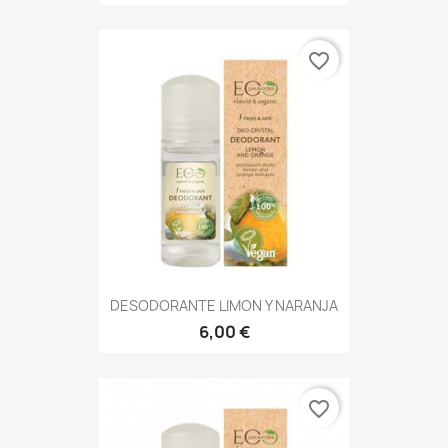
favorite_border
DESODORANTE LIMON Y NARANJA
6,00 €
favorite_border