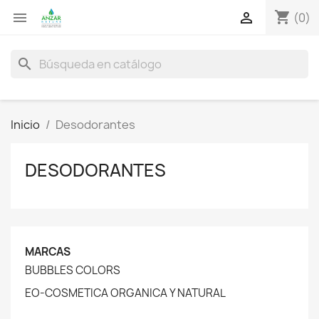
shopping_cart


(0)
search
Inicio
Desodorantes
DESODORANTES
MARCAS
BUBBLES COLORS
EO-COSMETICA ORGANICA Y NATURAL