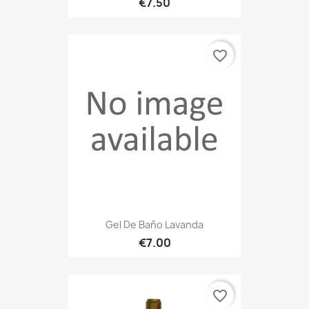
€7.50
favorite_border
Gel De Baño Lavanda
€7.00
favorite_border