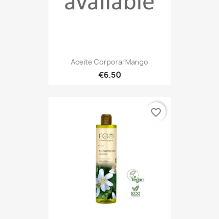
Aceite Corporal Mango
€6.50
favorite_border