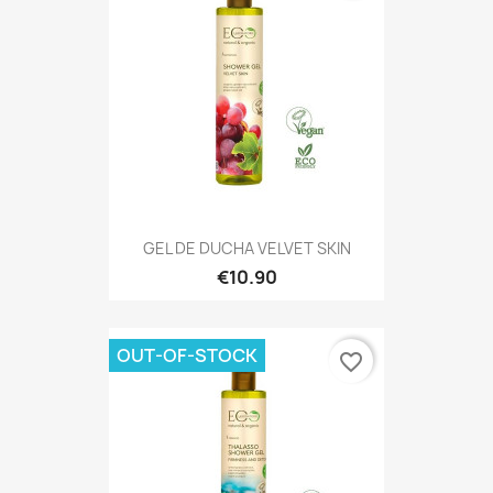
GEL DE DUCHA VELVET SKIN
€10.90
OUT-OF-STOCK
favorite_border