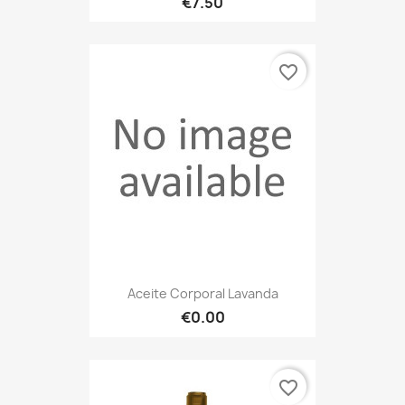
€7.50
favorite_border
Aceite Corporal Lavanda
€0.00
favorite_border