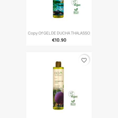
Copy Of GEL DE DUCHA THALASSO
€10.90
favorite_border