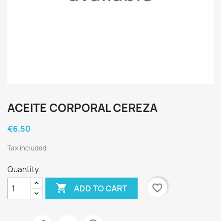
ACEITE CORPORAL CEREZA
€6.50
Tax included
Quantity

favorite_border
ADD TO CART