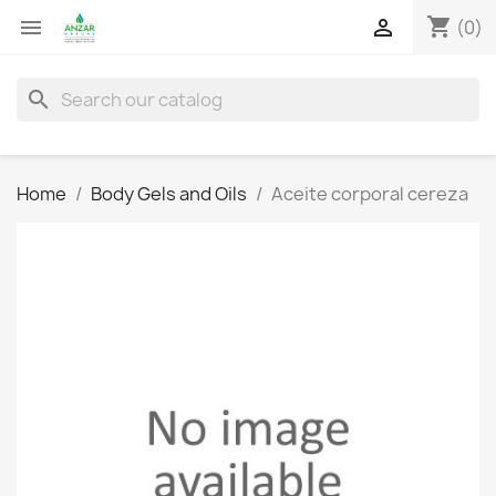
shopping_cart


(0)
search
Home
Body Gels and Oils
Aceite corporal cereza