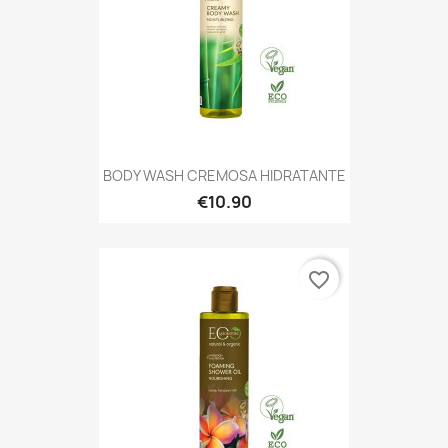
BODY WASH CREMOSA HIDRATANTE
€10.90
favorite_border