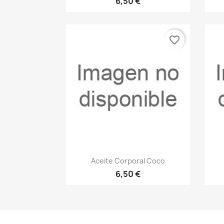
6,50 €
favorite_border
Vista rápida

Aceite Corporal Coco
6,50 €