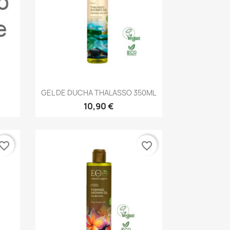
Vista rápida

GEL DE DUCHA THALASSO 350ML
10,90 €
vorite_border
favorite_border