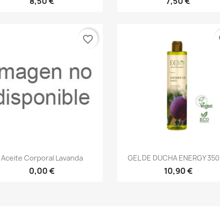
8,50 €
7,50 €
favorite_border
fa
Vista rápida
Vista rápida


Aceite Corporal Lavanda
GEL DE DUCHA ENERGY 35
0,00 €
10,90 €