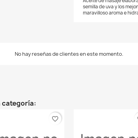
Aceite de masaje elabor
semilla de uva y los mej
maravilloso aroma e hidra
No hay reseñas de clientes en este momento.
 categoría:
favorite_border
fa