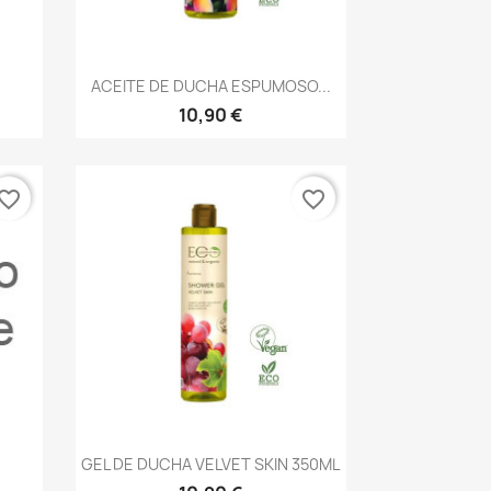
Vista rápida

ACEITE DE DUCHA ESPUMOSO...
10,90 €
vorite_border
favorite_border
Vista rápida

GEL DE DUCHA VELVET SKIN 350ML