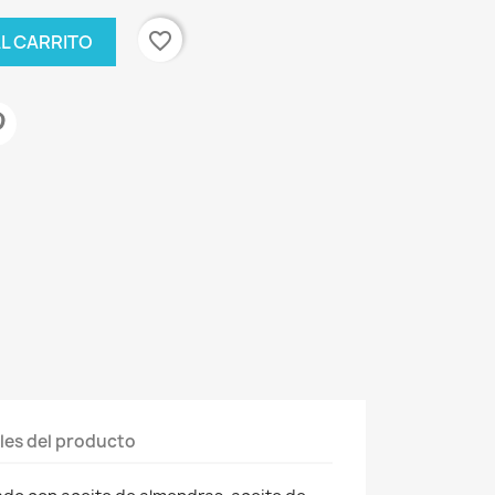
favorite_border
AL CARRITO
les del producto