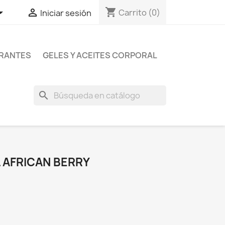
shopping_cart


Carrito
(0)
Iniciar sesión
RANTES
GELES Y ACEITES CORPORAL
search
 AFRICAN BERRY