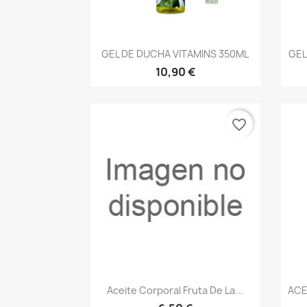
Vista rápida

GEL DE DUCHA VITAMINS 350ML
GEL
10,90 €
favorite_border
Vista rápida

Aceite Corporal Fruta De La...
ACE