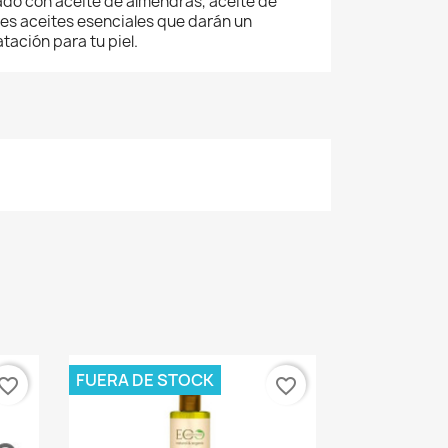
ado con aceite de almendras, aceite de
ores aceites esenciales que darán un
tación para tu piel.
FUERA DE STOCK
vorite_border
favorite_border