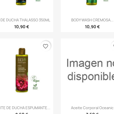
Vista rápida
Vista rápida


 DE DUCHA THALASSO 350ML
BODY WASH CREMOSA...
10,90 €
10,90 €
favorite_border
fa
Vista rápida
Vista rápida


ITE DE DUCHA ESPUMANTE...
Aceite Corporal Oceanic