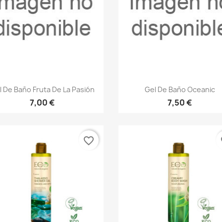
Vista rápida
Vista rápida


l De Baño Fruta De La Pasión
Gel De Baño Oceanic
7,00 €
7,50 €
favorite_border
fa