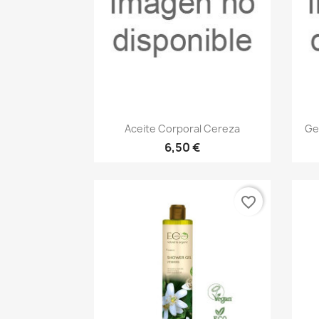
Vista rápida

Aceite Corporal Cereza
Ge
6,50 €
favorite_border