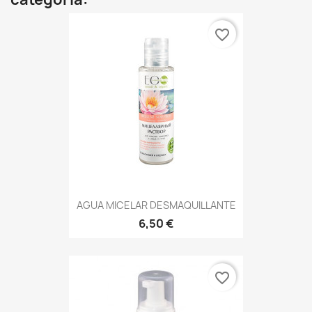
favorite_border
AGUA MICELAR DESMAQUILLANTE
6,50 €
favorite_border