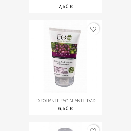
7,50 €
favorite_border
EXFOLIANTE FACIAL ANTI EDAD
6,50 €