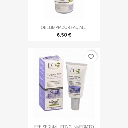
GEL LIMPIADOR FACIAL...
6,50 €
favorite_border
EYE SERUM LIFTING INMEDIATO