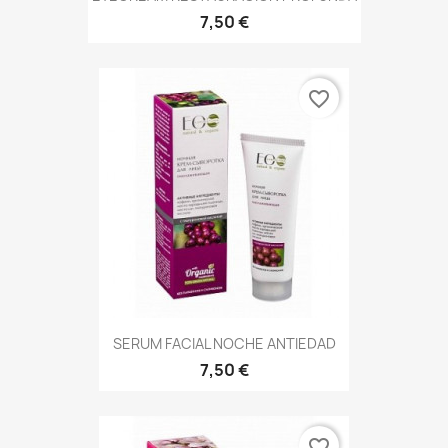
7,50 €
favorite_border
SERUM FACIAL NOCHE ANTIEDAD
7,50 €
favorite_border